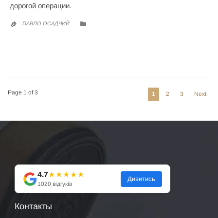
дорогой операции.
CATEGORY

ПАВЛО ОСАДЧИЙ

Page 1 of 3
1
2
3
Next
4.7
★★★★★
Дивитись
1020 відгуків
Контакты