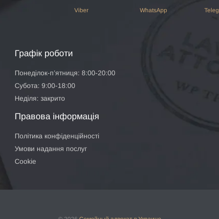
Viber
WhatsApp
Tele
Графік роботи
Понеділок-п’ятниця: 8:00-20:00
Субота: 9:00-18:00
Неділя: закрито
Правова інформація
Політика конфіденційності
Умови надання послуг
Cookie
© 2026
Семейный адвокат
в Украине