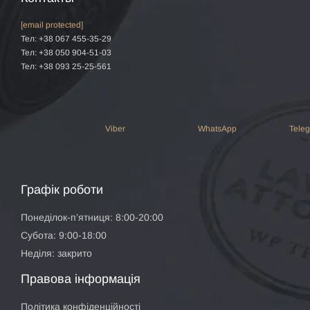
[email protected]
Тел: +38 067 455-35-29
Тел: +38 050 904-51-03
Тел: +38 093 25-25-561
Viber
WhatsApp
Tele
Графік роботи
Понеділок-п’ятниця: 8:00-20:00
Субота: 9:00-18:00
Неділя: закрито
Правова інформація
Політика конфіденційності