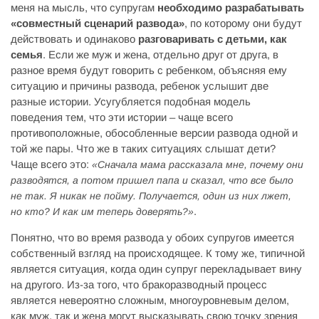
меня на мысль, что супругам
необходимо разрабатывать
«совместный сценарий развода»
, по которому они будут
действовать и одинаково
разговаривать с детьми, как
семья
. Если же муж и жена, отдельно друг от друга, в
разное время будут говорить с ребенком, объясняя ему
ситуацию и причины развода, ребенок услышит две
разные истории. Усугубляется подобная модель
поведения тем, что эти истории – чаще всего
противоположные, обособленные версии развода одной и
той же пары. Что же в таких ситуациях слышат дети?
Чаще всего это:
«Сначала мама рассказала мне, почему они
разводятся, а потом пришел папа и сказал, что все было
не так. Я никак не пойму. Получается, один из них лжет,
.
но кто? И как им теперь доверять?»
Понятно, что во время развода у обоих супругов имеется
собственный взгляд на происходящее. К тому же, типичной
является ситуация, когда один супруг перекладывает вину
на другого. Из-за того, что бракоразводный процесс
является невероятно сложным, многоуровневым делом,
как муж, так и жена могут высказывать свою точку зрения