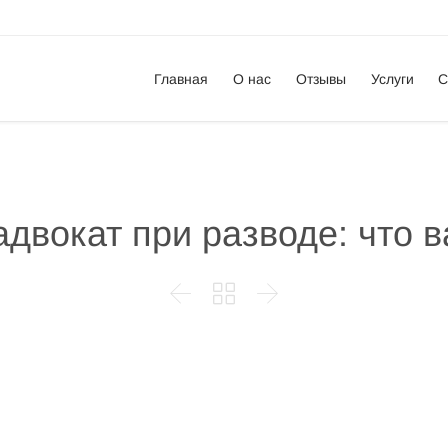
Главная
О нас
Отзывы
Услуги
С
адвокат при разводе: что в


