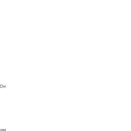
 Он
лам