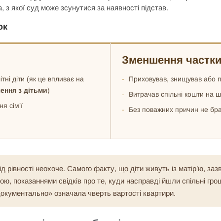
, з якої суд може зсунутися за наявності підстав.
ок
Зменшення частк
ні діти (як це впливає на
Приховував, знищував або 
ення з дітьми
)
Витрачав спільні кошти на шк
я сім’ї
Без поважних причин не брав
д рівності неохоче. Самого факту, що діти живуть із матір’ю, заз
ю, показаннями свідків про те, куди насправді йшли спільні гро
 документально» означала чверть вартості квартири.