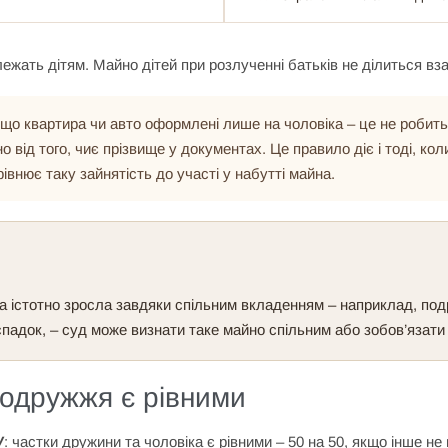
ежать дітям. Майно дітей при розлученні батьків не ділиться вза
що квартира чи авто оформлені лише на чоловіка – це не робить
о від того, чиє прізвище у документах. Це правило діє і тоді, к
івнює таку зайнятість до участі у набутті майна.
 істотно зросла завдяки спільним вкладенням – наприклад, подр
спадок, – суд може визнати таке майно спільним або зобов’язати
подружжя є рівними
У
: частки дружини та чоловіка є рівними – 50 на 50, якщо інше