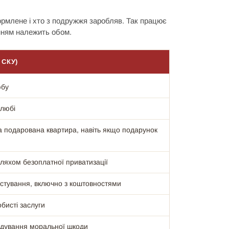
ормлене і хто з подружжя заробляв. Так працює
анням належить обом.
 СКУ)
юбу
любі
 подарована квартира, навіть якщо подарунок
ляхом безоплатної приватизації
истування, включно з коштовностями
бисті заслуги
кодування моральної шкоди