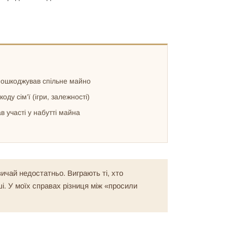
и
пошкоджував спільне майно
оду сім’ї (ігри, залежності)
 участі у набутті майна
вичай недостатньо. Виграють ті, хто
ші. У моїх справах різниця між «просили