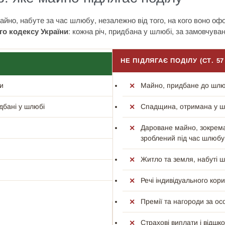
айно, набуте за час шлюбу, незалежно від того, на кого воно оф
го кодексу України
: кожна річ, придбана у шлюбі, за замовчув
НЕ ПІДЛЯГАЄ ПОДІЛУ (СТ. 57
и
Майно, придбане до шл
дбані у шлюбі
Спадщина, отримана у ш
Дароване майно, зокрема
зроблений під час шлюбу
Житло та земля, набуті ш
Речі індивідуального кор
Премії та нагороди за осо
Страхові виплати і відш