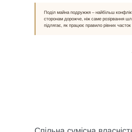
Поділ майна подружжя – найбільш конфлікт
сторонам дорожче, ніж саме розірвання шлю
підлягає, як працює правило рівних часток 
Спільна сумісна власніст