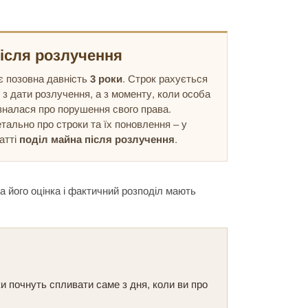
я
ісля розлучення
є позовна давність
3 роки
. Строк рахується
 з дати розлучення, а з моменту, коли особа
зналася про порушення свого права.
тально про строки та їх поновлення – у
атті
поділ майна після розлучення
.
а його оцінка і фактичний розподіл мають
ки почнуть спливати саме з дня, коли ви про