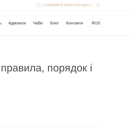


ОТРИМАЙТЕ КОНСУЛЬТАЦІЮ →
Skip
ь
Адвокати
ЧаВо
Блог
Контакти
RUS
to
content
правила, порядок і