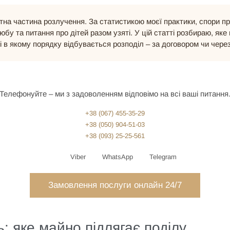
на частина розлучення. За статистикою моєї практики, спори п
бу та питання про дітей разом узяті. У цій статті розбираю, як
і в якому порядку відбувається розподіл – за договором чи через
Телефонуйте – ми з задоволенням відповімо на всі ваші питання
+38 (067) 455-35-29
+38 (050) 904-51-03
+38 (093) 25-25-561
Viber
WhatsApp
Telegram
Замовлення послуги онлайн 24/7
ь: яке майно підлягає поділу