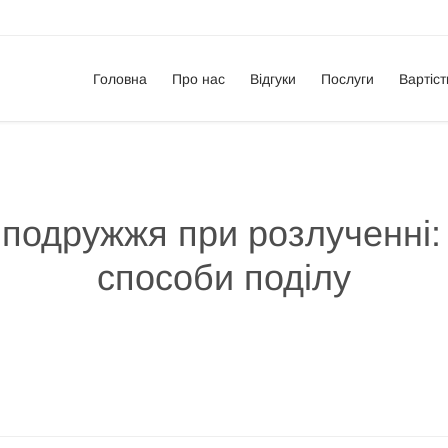
Головна
Про нас
Відгуки
Послуги
Вартіст
 подружжя при розлученні: 
способи поділу