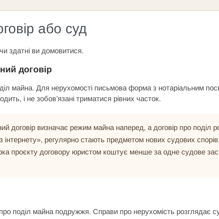
говір або суд
 чи здатні ви домовитися.
ний договір
діл майна. Для нерухомості письмова форма з нотаріальним посв
дить, і не зобов’язані триматися рівних часток.
ий договір визначає режим майна наперед, а договір про поділ 
з інтернету», регулярно стають предметом нових судових спорів:
вірка проєкту договору юристом коштує менше за одне судове засі
про поділ майна подружжя. Справи про нерухомість розглядає су