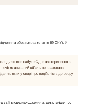
ідченням обов’язкова (стаття 69 СКУ). У
розподіляє вже набуте.Одне застереження з
 нечітко описаний об’єкт, не врахована
дання, яких у спорі про недійсність договору
д за її місцезнаходженням; детальніше про