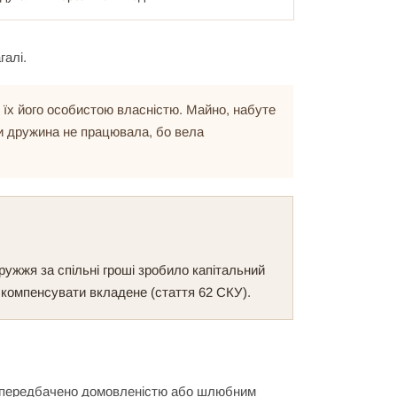
галі.
 їх його особистою власністю. Майно, набуте
оли дружина не працювала, бо вела
ужжя за спільні гроші зробило капітальний
 компенсувати вкладене (стаття 62 СКУ).
 не передбачено домовленістю або шлюбним