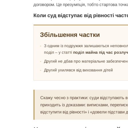
договором. Це презумпція, тобто стартова точка
Коли суд відступає від рівності част
Збільшення частки
З одним із подружжя залишаються неповноліт
поділ – у статті
поділ майна під час розлуч
Другий не дбав про матеріальне забезпеченн
Другий ухилявся від виховання дітей
Скажу чесно з практики: суди відступають ві
приходить із доказами: виписками, переписко
відступити від рівності» і «довели підстави