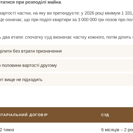
ртатися при розподілі майна
.
 вартості частки, на яку ви претендуєте: у 2026 році мінімум 1 33
 Це означає, що при поділі квартири за 3 000 000 грн позов про 
два етапи: спочатку суд визначає частку кожного, потім ділить 
ділити без втрати призначення
 половини вартості другому
нт вище не підходить
ОТАРІАЛЬНИЙ ДОГОВІР
СУД
2 тижні
6 місяців – 2 ро