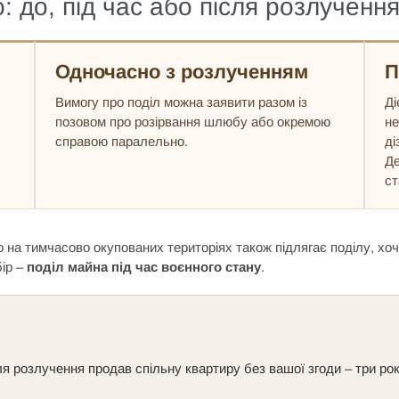
 до, під час або після розлученн
Одночасно з розлученням
П
Вимогу про поділ можна заявити разом із
Ді
позовом про розірвання шлюбу або окремою
не
справою паралельно.
ді
Де
ст
на тимчасово окупованих територіях також підлягає поділу, хоч
бір –
поділ майна під час воєнного стану
.
ля розлучення продав спільну квартиру без вашої згоди – три ро