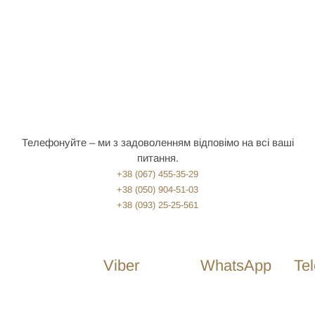
Телефонуйте – ми з задоволенням відповімо на всі ваші
питання.
+38 (067) 455-35-29
+38 (050) 904-51-03
+38 (093) 25-25-561
Viber
WhatsApp
Te