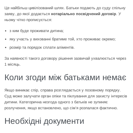
Це найбільш цивілізований шлях. Батьки подають до суду спільну
заяву, до якої додається
нотаріально посвідчений договір
. У
ньому чітко прописується:
з ким буде проживати дитина;
яку участь у вихованні братиме той, хто проживає окремо;
розмір та порядок сплати аліментів.
За наявності такого договору рішення зазвичай ухвалюється через
1 місяць.
Коли згоди між батьками немає
Якщо виникає спір, справа розглядається у позовному порядку.
Суд може залучати орган опіки та піклування для захисту інтересів
дитини. Категорична незгода одного з батьків не зупиняє
розлучення, якщо встановлено, що сім’я розпалася фактично.
Необхідні документи