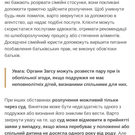
які бажають розірвати сімейні стосунки, вони покликані
допомогти грамотно здійснити розлучення. Щоб уникнути
будь-яких помилок, варто звернутися за допомогою в
агентство, що надає подібні послуги. Клієнти можуть
скористатися послугами адвокатів, отримати рекомендації
по шлюборозлучному процесу або стягнення аліментів.
Досвідчені сімейний юристи допоможуть вирішити питання
позбавлення батьківських прав, не виконує обов’язки
батьків.
Увага: Органи Загсу можуть розвести пару при їх
обопільної згоди, якщо подружжя не має
неповнолітніх дітей, визнаними спільними для них.
При інших обставинах
розлучення можливий тільки
через суд
. Винятком може бути недієздатність одного з
подружжя або визнання його зниклим без вести. Варто
звернути увагу на те, що
суд може відмовити в прийнятті
заяви у випадку, якщо жінка перебуває у положенні або
спільний дитина не досягла одного року від роду
. Але