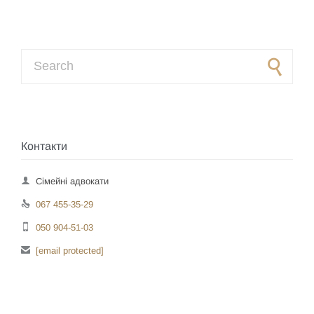
Search for:
Контакти

Сімейні адвокати

067 455-35-29

050 904-51-03

[email protected]