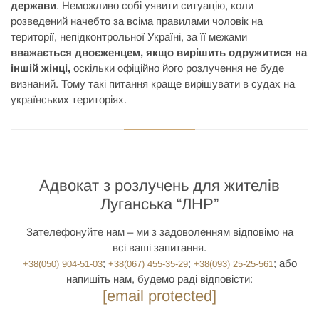
держави
. Неможливо собі уявити ситуацію, коли
розведений начебто за всіма правилами чоловік на
території, непідконтрольної Україні, за її межами
вважається двоєженцем, якщо вирішить одружитися на
іншій жінці,
оскільки офіційно його розлучення не буде
визнаний. Тому такі питання краще вирішувати в судах на
українських територіях.
Адвокат з розлучень для жителів
Луганська “ЛНР”
Зателефонуйте нам – ми з задоволенням відповімо на
всі ваші запитання.
;
;
; або
+38(050) 904-51-03
+38(067) 455-35-29
+38(093) 25-25-561
напишіть нам, будемо раді відповісти:
[email protected]