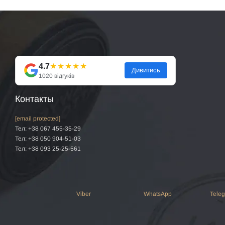
4.7
★★★★★
Дивитись
1020 відгуків
Контакты
[email protected]
Тел: +38 067 455-35-29
Тел: +38 050 904-51-03
Тел: +38 093 25-25-561
Viber
WhatsApp
Tele