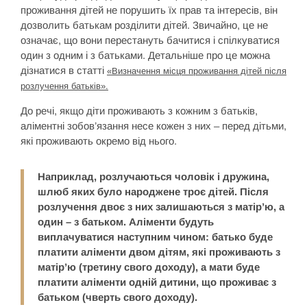
проживання дітей не порушить їх прав та інтересів, він
дозволить батькам розділити дітей. Звичайно, це не
означає, що вони перестануть бачитися і спілкуватися
один з одним і з батьками. Детальніше про це можна
дізнатися в статті
«Визначення місця проживання дітей після
розлучення батьків».
До речі, якщо діти проживають з кожним з батьків,
аліментні зобов’язання несе кожен з них – перед дітьми,
які проживають окремо від нього.
Наприклад, розлучаються чоловік і дружина,
шлюб яких було народжене троє дітей. Після
розлучення двоє з них залишаються з матір’ю, а
один – з батьком. Аліменти будуть
виплачуватися наступним чином: батько буде
платити аліменти двом дітям, які проживають з
матір’ю (третину свого доходу), а мати буде
платити аліменти одній дитини, що проживає з
батьком (чверть свого доходу).