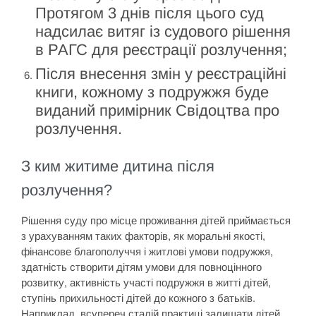
Протягом 3 днів після цього суд
надсилає витяг із судового рішення
в РАГС для реєстрації розлучення;
Після внесення змін у реєстраційні
книги, кожному з подружжя буде
виданий примірник Свідоцтва про
розлучення.
З ким житиме дитина після
розлучення?
Рішення суду про місце проживання дітей приймається
з урахуванням таких факторів, як моральні якості,
фінансове благополуччя і житлові умови подружжя,
здатність створити дітям умови для повноцінного
розвитку, активність участі подружжя в житті дітей,
ступінь прихильності дітей до кожного з батьків.
Наприклад, всупереч сталій практиці залишати дітей