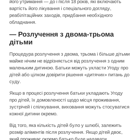
його утримання — до і після 18 років, які включають
вартість його лікування і спеціального догляду,
реабілітаційних заходів, придбання необхідного
обладнання.
— Розлучення з двома-трьома
дітьми
Процедура розлучення з двома, трьома і більше дітьми
майже нічим не відрізняється від розлучення з одним
маленьким дитиною. Батьки можуть укласти Угоду про
дітей або цілком довірити рішення «дитячих» питань до
суду.
Якщо в процесі розлучення батьки укладають Угоду
про дітей, їх домовленості щодо місця проживання,
зустрічей і спілкування, виховання можуть стосуватися
кожної дитини окремо.
Від того, яка кількість дітей було у шлюбі, залежить
розмір аліментів після розлучення. Якщо дітей двоє,
який проживає окремо батько буде надавати