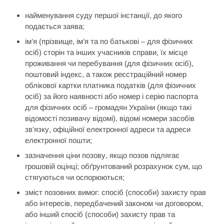
найменування суду першої інстанції, до якого
подається заява;
ім’я (прізвище, ім’я та по батькові – для фізичних
осіб) сторін та інших учасників справи, їх місце
проживання чи перебування (для фізичних осіб),
поштовий індекс, а також реєстраційний номер
облікової картки платника податків (для фізичних
осіб) за його наявності або номер і серію паспорта
для фізичних осіб – громадян України (якщо такі
відомості позивачу відомі), відомі номери засобів
зв’язку, офіційної електронної адреси та адреси
електронної пошти;
зазначення ціни позову, якщо позов підлягає
грошовій оцінці; обґрунтований розрахунок сум, що
стягуються чи оспорюються;
зміст позовних вимог: спосіб (способи) захисту прав
або інтересів, передбачений законом чи договором,
або інший спосіб (способи) захисту прав та