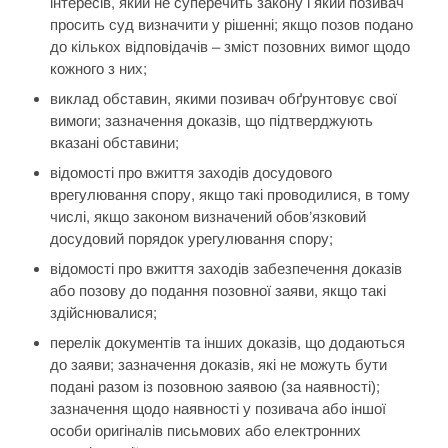
інтересів, який не суперечить закону і який позивач
просить суд визначити у рішенні; якщо позов подано
до кількох відповідачів – зміст позовних вимог щодо
кожного з них;
виклад обставин, якими позивач обґрунтовує свої
вимоги; зазначення доказів, що підтверджують
вказані обставини;
відомості про вжиття заходів досудового
врегулювання спору, якщо такі проводилися, в тому
числі, якщо законом визначений обов’язковий
досудовий порядок урегулювання спору;
відомості про вжиття заходів забезпечення доказів
або позову до подання позовної заяви, якщо такі
здійснювалися;
перелік документів та інших доказів, що додаються
до заяви; зазначення доказів, які не можуть бути
подані разом із позовною заявою (за наявності);
зазначення щодо наявності у позивача або іншої
особи оригіналів письмових або електронних