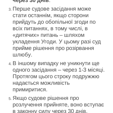
через 30 днів
.
Перше судове засідання може
стати останнім, якщо сторони
прийдуть до обопільної згоди по
всіх питаннях, в тому числі, в
«дитячих» питань – шляхом
укладення Угоди. У цьому разі суд
прийме рішення про розірвання
шлюбу.
В іншому випадку не уникнути ще
одного засідання – через 1-3 місяці.
Протягом цього строку подружжю
надається можливість
примиритися.
Якщо судове рішення про
розлучення прийняте, воно вступає
в законну силу через 30 днів.