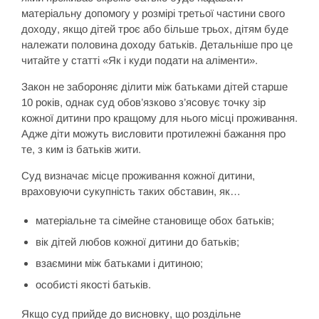
матеріальну допомогу у розмірі третьої частини свого
доходу, якщо дітей троє або більше трьох, дітям буде
належати половина доходу батьків. Детальніше про це
читайте у статті «Як і куди подати на аліменти».
Закон не забороняє ділити між батьками дітей старше
10 років, однак суд обов’язково з’ясовує точку зір
кожної дитини про кращому для нього місці проживання.
Адже діти можуть висловити протилежні бажання про
те, з ким із батьків жити.
Суд визначає місце проживання кожної дитини,
враховуючи сукупність таких обставин, як…
матеріальне та сімейне становище обох батьків;
вік дітей любов кожної дитини до батьків;
взаємини між батьками і дитиною;
особисті якості батьків.
Якщо суд прийде до висновку, що роздільне