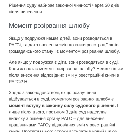
Рішення суду набирає законної чинності через 30 днів
після винесення.
Момент розірвання шлюбу
Якщо у подружжя немає дітей, вони розводяться в
РАГСі, та дата внесення змін до книги реєстрації актів
громадянського стану і є моментом розірвання шлюбу.
Але якщо у подружжя є діти, вони розводяться в суді.
Коли ж настає момент розірвання шлюбу? Невже тільки
після внесення відповідних змін у реєстраційні книги в
РАГСі? Ні.
Згідно з законодавством, якщо розлучення
відбувається в суді, моментом розірвання шлюбу є
момент вступу в законну силу судового рішення.
І
лише після цього, протягом 3 днів суд надсилає
виписку з рішення органу РАГС – для внесення
працівниками РАГСу відповідних змін у реєстраційні
книги. Протягом цього строку вступати в новий шлюб