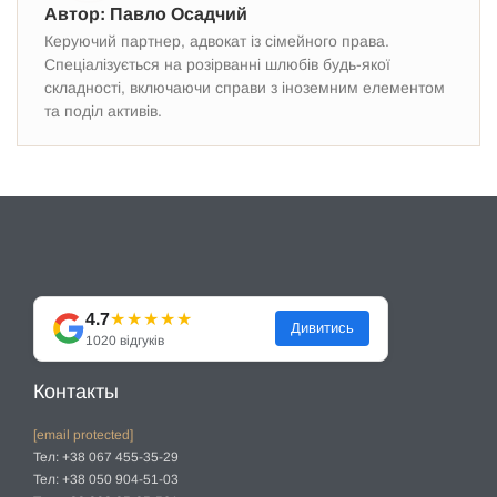
Автор: Павло Осадчий
Керуючий партнер, адвокат із сімейного права.
Спеціалізується на розірванні шлюбів будь-якої
складності, включаючи справи з іноземним елементом
та поділ активів.
4.7
★★★★★
Дивитись
1020 відгуків
Контакты
[email protected]
Тел: +38 067 455-35-29
Тел: +38 050 904-51-03