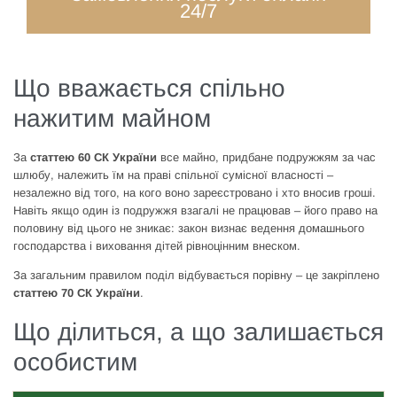
24/7
Що вважається спільно
нажитим майном
За
статтею 60 СК України
все майно, придбане подружжям за час
шлюбу, належить їм на праві спільної сумісної власності –
незалежно від того, на кого воно зареєстровано і хто вносив гроші.
Навіть якщо один із подружжя взагалі не працював – його право на
половину від цього не зникає: закон визнає ведення домашнього
господарства і виховання дітей рівноцінним внеском.
За загальним правилом поділ відбувається порівну – це закріплено
статтею 70 СК України
.
Що ділиться, а що залишається
особистим