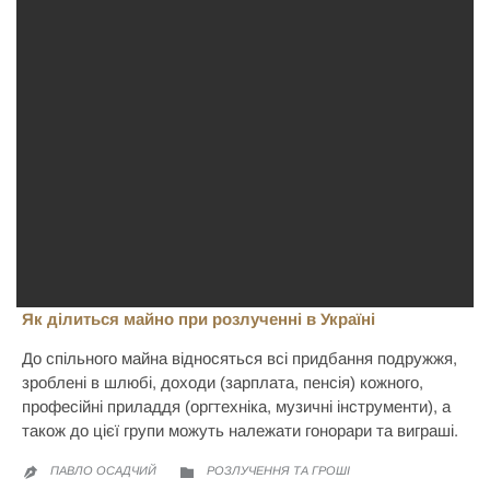
Як ділиться майно при розлученні в Україні
До спільного майна відносяться всі придбання подружжя,
зроблені в шлюбі, доходи (зарплата, пенсія) кожного,
професійні приладдя (оргтехніка, музичні інструменти), а
також до цієї групи можуть належати гонорари та виграші.
CATEGORY
ПАВЛО ОСАДЧИЙ
РОЗЛУЧЕННЯ ТА ГРОШІ

