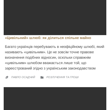
«Цивільний» шлюб: як ділиться спільне майно
Багато українців перебувають в неофіційному шлюбі, який
називають «цивільним». Це не зовсім точне правове
визначення подібних відносин, оскільки справжнім
«цивільним» шлюбом вважається лише той, що
зареєстрований згідно з українським законодавством
CATEGORY
ПАВЛО ОСАДЧИЙ
РОЗЛУЧЕННЯ ТА ГРОШІ

