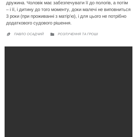
дружина. Чоловік має забезпечувати її до пологів, а потім
– і її, і дитину до того моменту, доки малечі не виповниться
3 роки (при проживанні з матір’ю), і для цього не потрібно
додаткового судового рішення.
CATEGORY
ПАВЛО ОСАДЧИЙ
РОЗЛУЧЕННЯ ТА ГРОШІ

