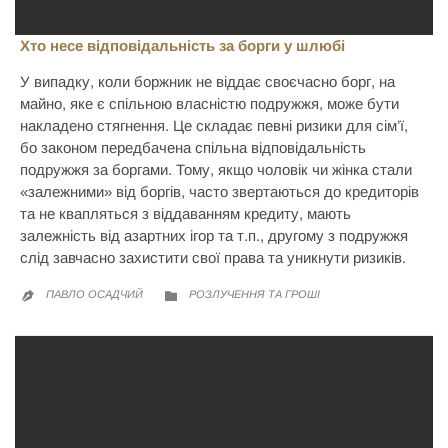
Хто несе відповідальність за борги у шлюбі
У випадку, коли боржник не віддає своєчасно борг, на
майно, яке є спільною власністю подружжя, може бути
накладено стягнення. Це складає певні ризики для сім’ї,
бо законом передбачена спільна відповідальність
подружжя за боргами. Тому, якщо чоловік чи жінка стали
«залежними» від боргів, часто звертаються до кредиторів
та не квапляться з віддаванням кредиту, мають
залежність від азартних ігор та т.п., другому з подружжя
слід завчасно захистити свої права та уникнути ризиків.
CATEGORY
ПАВЛО ОСАДЧИЙ
РОЗЛУЧЕННЯ ТА ГРОШІ

