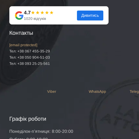
4.7
★★★★★
Дивитись
1020 відгуків
Контакты
[email protected]
Тел: +38 067 455-35-29
Тел: +38 050 904-51-03
Тел: +38 093 25-25-561
Viber
WhatsApp
Tele
Графік роботи
Понеділок-п’ятниця: 8:00-20:00