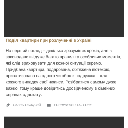
Поділ квартири при розлученні в Україні
На перший погляд – декілька зрозумілих кроків, але в
законодавстві дуже багато правил та особливих моментів,
які слід враховувати для кожної ситуації окремо.
Придбана квартира, подарована, обтяжена іпотекою,
приватизована на одного чи обох з подружжя – для
кожного випадку свої нюанси. Розібратися самому дуже
важко, тому краще довіритись досвідченому в сімейних
справах адвокату.
CATEGORY
ПАВЛО ОСАДЧИЙ
РОЗЛУЧЕННЯ ТА ГРОШІ

