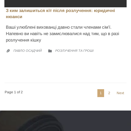
З ким залишиться кіт після розлучення: юридичні
нюанси
Ваші улюблені вихованці давно стали членами сім’ї.
Напевно ви навіть не замислювалися над тим, що в разі
розлучення кішку
CATEGORY
ПАВЛО ОСАДЧИЙ
РОЗЛУЧЕННЯ ТА ГРОШІ


Page 1 of 2
1
2
Next