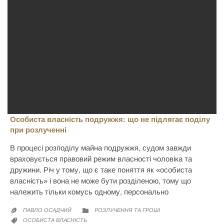
Особиста власність подружжя: що не підлягає поділу
при розлученні
В процесі розподілу майна подружжя, судом завжди
враховується правовий режим власності чоловіка та
дружини. Річ у тому, що є таке поняття як «особиста
власність» і вона не може бути розділеною, тому що
належить тільки комусь одному, персонально
CATEGORY
ПАВЛО ОСАДЧИЙ
РОЗЛУЧЕННЯ ТА ГРОШІ


CATEGORY
ОСОБИСТА ВЛАСНІСТЬ
