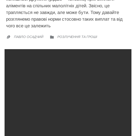
аліментів на спільних малолітніх дітей. Звісно, це
трапляється не завжди, але може бути. Тому давайте
розглянемо правові норми стосовно таких виплат та від
чого все це залежить
CATEGORY
ПАВЛО ОСАДЧИЙ
РОЗЛУЧЕННЯ ТА ГРОШІ

