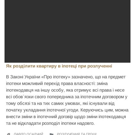
Як розділити квартиру в іпотеці при розлученні
В Законі України «Про іпотеку» зазначено, що на предмет
іпотеки можливий перехід права власності: зміна
іпотекодавця на іншу особу, яка отримує всі права і несе
всі обов`язки свого попередника за іпотечним договором у
тому обсязі та на тих самих умовах, які існували від
початку укладання іпотечної угоди. Керуючись цим, можна
внести зміни в іпотечний договір щодо зміни іпотекодавця
та не відкладати розподіл іпотеки надовго.
CATEGORY
ПАВЛО ОСАДЧИЙ
РОЗЛУЧЕННЯ ТА ГРОШІ

