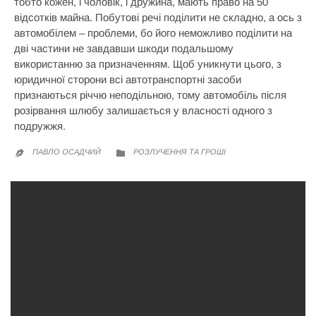
тобто кожен, і чоловік, і дружина, мають право на 50
відсотків майна. Побутові речі поділити не складно, а ось з
автомобілем – проблеми, бо його неможливо поділити на
дві частини не завдавши шкоди подальшому
використанню за призначенням. Щоб уникнути цього, з
юридичної сторони всі автотранспортні засоби
признаються річчю неподільною, тому автомобіль після
розірвання шлюбу залишається у власності одного з
подружжя.
CATEGORY
ПАВЛО ОСАДЧИЙ
РОЗЛУЧЕННЯ ТА ГРОШІ

